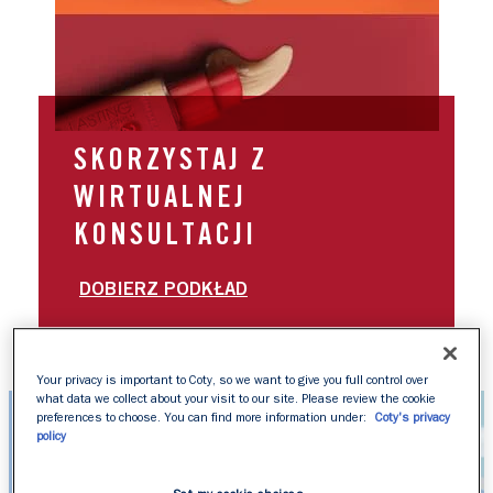
SKORZYSTAJ Z
WIRTUALNEJ
KONSULTACJI
DOBIERZ PODKŁAD
Your privacy is important to Coty, so we want to give you full control over
what data we collect about your visit to our site. Please review the cookie
preferences to choose. You can find more information under:
Coty's privacy
policy