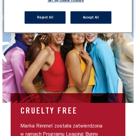
Set my cookie choices
Reject All
Accept All
CRUELTY FREE
Marka Rimmel została zatwierdzona
w ramach Programu Leaping Bunny