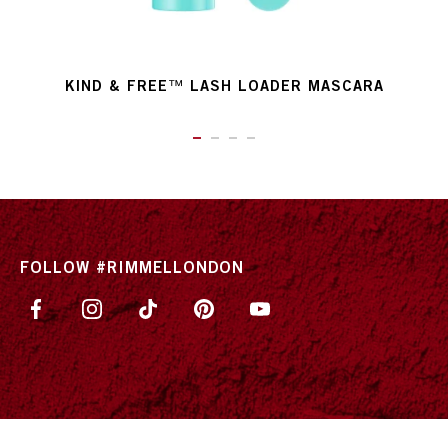
KIND & FREE™ LASH LOADER MASCARA
ITEM 01 (CURRENT SLIDE)
ITEM 02
ITEM 03
ITEM 04
FOLLOW #RIMMELLONDON