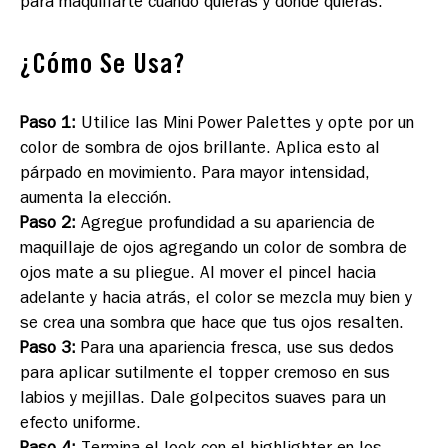
para maquillarte cuando quieras y donde quieras.
¿Cómo Se Usa?
Paso 1
:
Utilice las Mini Power Palettes y opte por un
color de sombra de ojos brillante. Aplica esto al
párpado en movimiento. Para mayor intensidad,
aumenta la elección.
Paso 2
:
Agregue profundidad a su apariencia de
maquillaje de ojos agregando un color de sombra de
ojos mate a su pliegue. Al mover el pincel hacia
adelante y hacia atrás, el color se mezcla muy bien y
se crea una sombra que hace que tus ojos resalten.
Paso 3
:
Para una apariencia fresca, use sus dedos
para aplicar sutilmente el topper cremoso en sus
labios y mejillas. Dale golpecitos suaves para un
efecto uniforme.
Paso 4
:
Termina el look con el highlighter en los