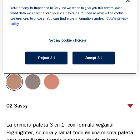
Your privacy is important to Coty, so we want to give you full control over
what data we collect about your visit to our site. Please review the cookie
preferences to choose. You can find more information under:
Coty's privacy
policy
Set my cookie choices
Reject All
Accept All
ITEM 01 (CURRENT SLIDE)
ITEM 02
ITEM 03
02 Sassy
Selecciona tu tono
/
3
La primera paleta 3 en 1, con formula vegana! 
Highlighter, sombra y labial todo en una misma paleta 