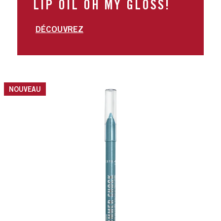
LIP OIL OH MY GLOSS!
DÉCOUVREZ
slide 1 of 17
NOUVEAU