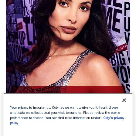
MASCARA WONDER’BOND LASH
FILLER + HYALURONIC
Your privacy is important to Coty, so we want to give you full control over
what data we collect about your visit to our site. Please review the cookie
preferences to choose. You can find more information under:
Coty's privacy
DES CILS JUSQU’À 100%
policy
PLUS DENSES ET PLUS