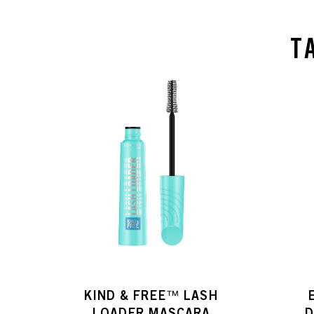
T
KIND & FREE™ LASH
LOADER MASCARA
D