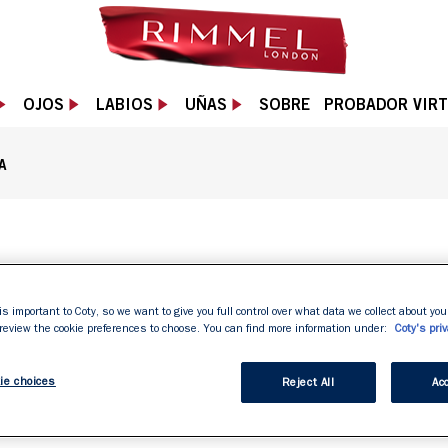
OJOS
LABIOS
UÑAS
SOBRE
PROBADOR VIR
A
tono negro. Envase morado con diseño de alas., 
SCANDALE
is important to Coty, so we want to give you full control over what data we collect about your
MASCARA
 review the cookie preferences to choose. You can find more information under:
Coty's priv
Volumen instantáneo g
ie choices
Reject All
Acc