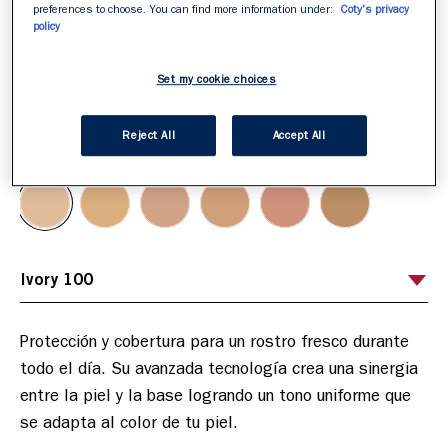
preferences to choose. You can find more information under:
Coty's privacy
policy
Set my cookie choices
ITEM 01 (CURRENT SLIDE)
ITEM 02
Reject All
Accept All
Ivory 100
Selecciona tu tono
/
6
Protección y cobertura para un rostro fresco durante 
todo el día. Su avanzada tecnología crea una sinergia 
entre la piel y la base logrando un tono uniforme que 