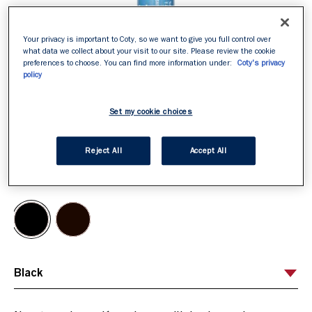
Your privacy is important to Coty, so we want to give you full control over
what data we collect about your visit to our site. Please review the cookie
preferences to choose. You can find more information under:
Coty's privacy
policy
Set my cookie choices
Reject All
Accept All
ITEM 01 (CURRENT SLIDE)
ITEM 02
ITEM 03
ITEM 04
ITEM 05
ITEM 06
ITEM 07
ITEM 08
ITEM 09
ITEM 10
Black
Selecciona tu tono
/
2