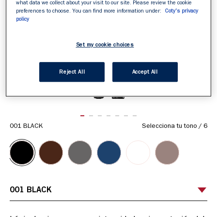
what data we collect about your visit to our site. Please review the cookie
preferences to choose. You can find more information under:
Coty's privacy
policy
Set my cookie choices
Reject All
Accept All
ITEM 01 (CURRENT SLIDE)
ITEM 02
ITEM 03
ITEM 04
ITEM 05
ITEM 06
ITEM 07
001 BLACK
Selecciona tu tono
/
6