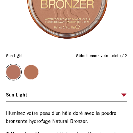
Lien
vers
la
même
page.
Sun Light
Sélectionnez votre teinte
/
2
Illuminez votre peau d'un hâle doré avec la poudre 