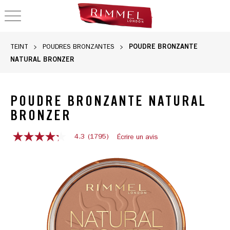
OPEN NAVIGATION
POUDRE BRONZANTE
TEINT
POUDRES BRONZANTES
NATURAL BRONZER
POUDRE BRONZANTE NATURAL
BRONZER
4.3
(1795)
Écrire un avis
4.3
out
of
5
stars,
average
rating
value.
Read
1795
Reviews.