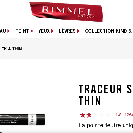
AU
TEINT
YEUX
LÈVRES
COLLECTION KIND &
ICK & THIN
 en noir avec une pointe fine et une pointe épaiss
TRACEUR S
THIN
1.8
(126
1.8
out
La pointe feutre uni
of
5