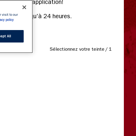
 visit to our
ue tenue jusqu'à 24 heures.
acy policy
 bavures.
ept All
Sélectionnez votre teinte
/
1