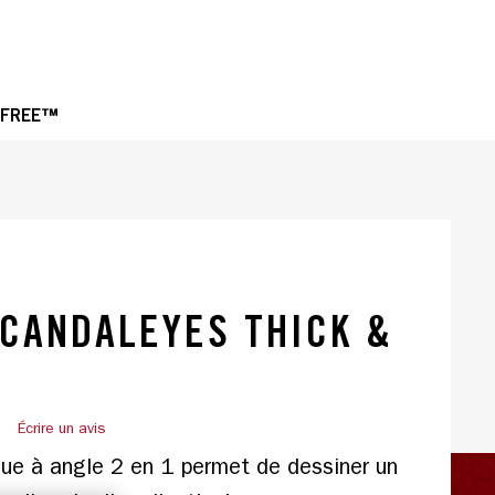
OPE
 FREE™
e., slide 1 of 2
CANDALEYES THICK &
)
Écrire un avis
que à angle 2 en 1 permet de dessiner un 