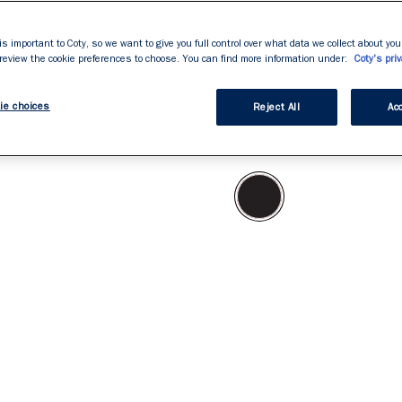
stars,
average
rating
is important to Coty, so we want to give you full control over what data we collect about your
Noir intense, long
value.
 review the cookie preferences to choose. You can find more information under:
Coty's priv
Read
Hydrofuge et sans
126
Reviews.
ie choices
Lien
Reject All
Acc
vers
la
Black
même
page.