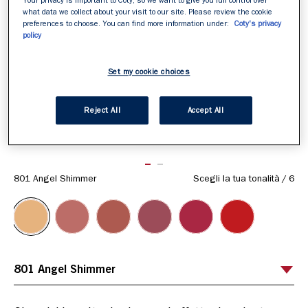
Your privacy is important to Coty, so we want to give you full control over
what data we collect about your visit to our site. Please review the cookie
preferences to choose. You can find more information under:
Coty's privacy
policy
Set my cookie choices
Reject All
Accept All
ITEM 01 (CURRENT SLIDE)
ITEM 02
801 Angel Shimmer
Scegli la tua tonalità
/
6