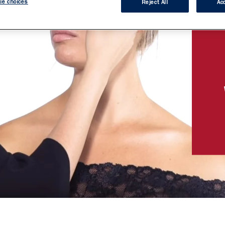
ie choices
Reject All
Acc