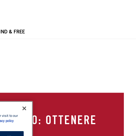
OPE
IND & FREE
HOW TO: OTTENERE
 visit to our
acy policy
CIGLIA