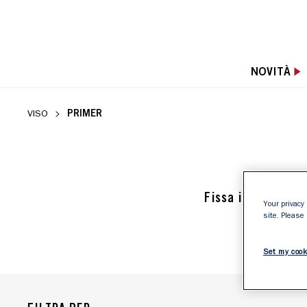
NOVITÀ
PRIMER
VISO
Fissa il make up v
Your privacy 
site. Please
Set my cook