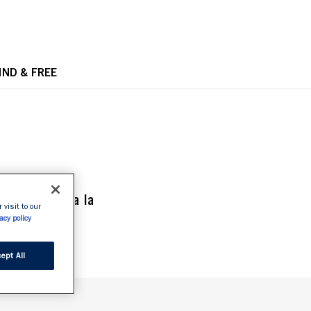
OPE
IND & FREE
nta, prolunga la 
 visit to our
acy policy
ept All