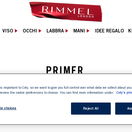
VISO
OCCHI
LABBRA
MANI
IDEE REGALO
K
PRIMER
iso con il nostro primer. Utilizzato prima del fondoti
is important to Coty, so we want to give you full control over what data we collect about your
 review the cookie preferences to choose. You can find more information under:
Coty's priv
durata del trucco viso per tutto il giorno.
ie choices
Reject All
Acc