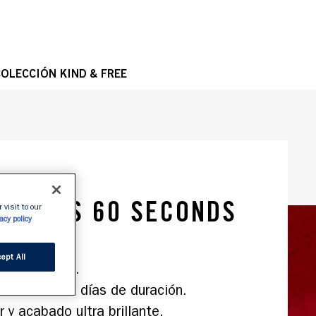
OPE
OLECCIÓN KIND & FREE
E UÑAS 60 SECONDS
 visit to our
acy policy
NE
ept All
tra brillante.

ra hasta 10 días de duración.

 y acabado ultra brillante.
