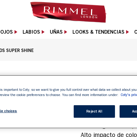
OJOS
LABIOS
UÑAS
LOOKS & TENDENCIAS
C
DS SUPER SHINE
ESMALTE D
is important to Coty, so we want to give you full control over what data we collect about your
 review the cookie preferences to choose. You can find more information under:
Coty's priv
SUPER SHI
ie choices
Reject All
Acc
Alto impacto, color ul
Tecnología 3 en 1 pa
Alto impacto de color