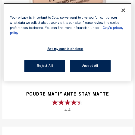
Your privacy is important to Coty, so we want to give you full control over
what data we collect about your visit to our site. Please review the cookie
preferences to choose. You can find more information under:
Coty's privacy
policy
Set my cookie choices
Reject All
Accept All
POUDRE MATIFIANTE STAY MATTE
4.4
4.4
étoile(s)
sur
5.