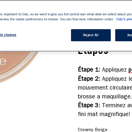
stars,
Formule enrichie e
average
rating
Aide à réduire l'a
is important to Coty, so we want to give you full control over what data we collect about your
value.
 review the cookie preferences to choose. You can find more information under:
Coty's priv
Read
contrôlant l'excè
4714
Reviews.
ie choices
Lien
Reject All
Acc
vers
Étapes
la
même
page.
p
Étape 1
:
Appliquez
Étape 2
:
Appliquez 
mouvement circulaire
brosse a maquillage
Étape 3
:
Terminez a
fini mat magnifique!
Creamy Beige