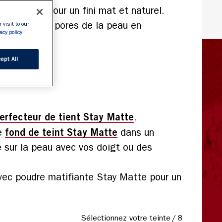
n minéraux pour un fini mat et naturel.
pparence des pores de la peau en
 visit to our
acy policy
s de sébum.
ept All
erfecteur de tient Stay Matte
.
fond de teint Stay Matte
le
dans un
 sur la peau avec vos doigt ou des
.
vec poudre matifiante Stay Matte pour un
Sélectionnez votre teinte
/
8