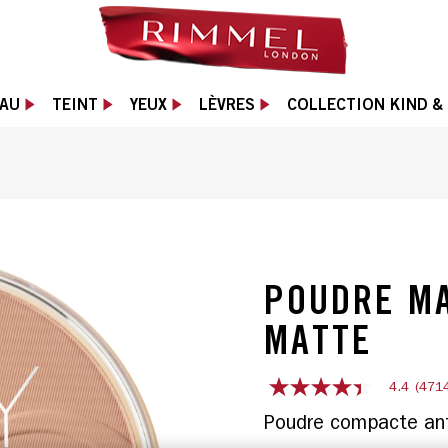
AU
TEINT
YEUX
LÈVRES
COLLECTION KIND &
POUDRE MA
MATTE
4.4
(471
4.4
out
of
5