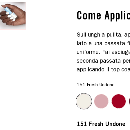
Come Appli
Sull'unghia pulita, 
lato e una passata f
uniforme. Fai asciuga
seconda passata per 
applicando il top co
151 Fresh Undone