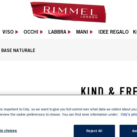
VISO
OCCHI
LABBRA
MANI
IDEE REGALO
K
 BASE NATURALE
 tonalità 151 Fresh Undone, slide 1 of 3
KIND & F
FORMULA A
is important to Coty, so we want to give you full control over what data we collect about your
 review the cookie preferences to choose. You can find more information under:
Coty's priv
La nostra proposta d
compromessi. 100% v
ie choices
Reject All
Acc