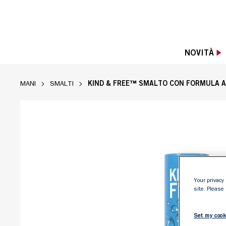
NOVITÀ
KIND & FREE™ SMALTO CON FORMULA A
MANI
SMALTI
Rimmel Clean Plant Based Nail Polish nella
Your privacy 
site. Please
Set my cook