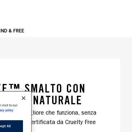
OPE
IND & FREE
REE™ SMALTO CON
 BASE NATURALE
 visit to our
acy policy
i beauty migliore che funziona, senza 
egana & certificata da Cruelty Free 
ept All