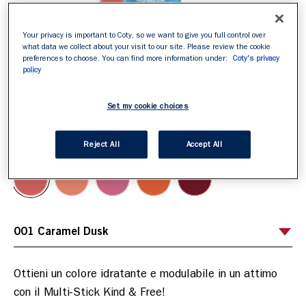
Your privacy is important to Coty, so we want to give you full control over
what data we collect about your visit to our site. Please review the cookie
preferences to choose. You can find more information under:
Coty's privacy
policy
Set my cookie choices
ITEM 01 (CURRENT SLIDE)
ITEM 02
ITEM 03
ITEM 04
ITEM 05
ITEM 06
ITEM 07
ITEM 08
001 Caramel Dusk
Scegli la tua tonalità
/
5
Reject All
Accept All
Ottieni un colore idratante e modulabile in un attimo 