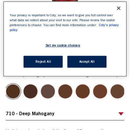
Your privacy is important to Coty, so we want to give you full control over
what data we collect about your visit to our site. Please review the cookie
preferences to choose. You can find more information under:
Coty's privacy
policy
Set my cookie choices
Reject All
Accept All
ITEM 01 (CURRENT SLIDE)
ITEM 02
ITEM 03
ITEM 04
ITEM 05
ITEM 06
ITEM 07
ITEM 08
ITEM 09
ITEM 10
ITEM 11
ITEM 12
ITEM 13
ITEM 14
ITEM 15
710 - Deep Mahogany
Scegli la tua tonalità
/
40