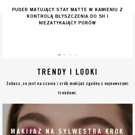
PUDER MATUJĄCY STAY MATTE W KAMIENIU Z
KONTROLĄ BŁYSZCZENIA DO 5H I
NIEZATYKAJĄCY PORÓW
ITEM 01 (CURRENT SLIDE)
ITEM 02
ITEM 03
ITEM 04
TRENDY I LOOKI
Zobacz, co jest na czasie i zrób makijaż zgodny z najnowszymi
trendami.
MAKIJAŻ NA SYLWESTRA KROK