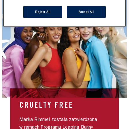
Reject All
Accept All
CRUELTY FREE
Marka Rimmel została zatwierdzona
w ramach Programu Leaping Bunny