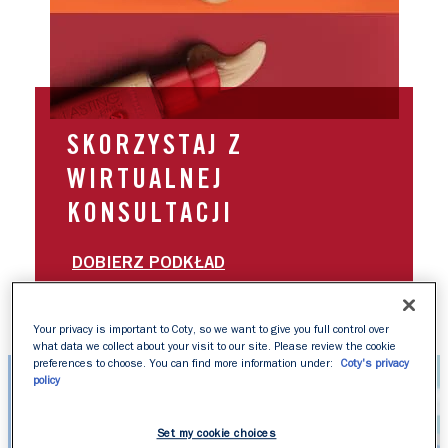
SKORZYSTAJ Z
WIRTUALNEJ
KONSULTACJI
DOBIERZ PODKŁAD
Your privacy is important to Coty, so we want to give you full control over
what data we collect about your visit to our site. Please review the cookie
preferences to choose. You can find more information under:
Coty's privacy
policy
Set my cookie choices