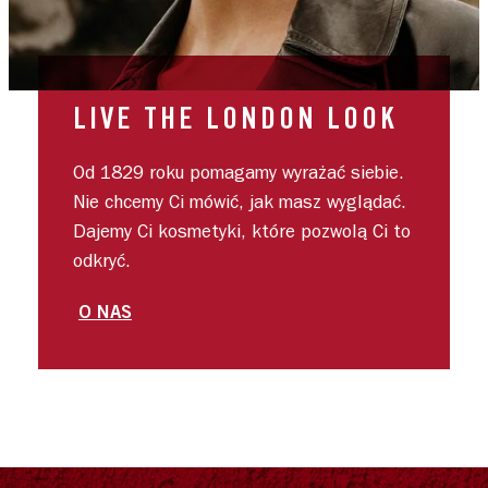
LIVE THE LONDON LOOK
Od 1829 roku pomagamy wyrażać siebie.
Nie chcemy Ci mówić, jak masz wyglądać.
Dajemy Ci kosmetyki, które pozwolą Ci to
odkryć.
O NAS