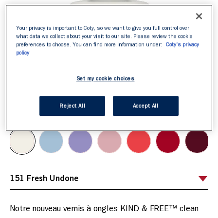
Your privacy is important to Coty, so we want to give you full control over
what data we collect about your visit to our site. Please review the cookie
preferences to choose. You can find more information under:
Coty's privacy
policy
Set my cookie choices
Reject All
Accept All
ITEM 01 (CURRENT SLIDE)
ITEM 02
ITEM 03
ITEM 04
151 Fresh Undone
Sélectionnez votre teinte
/
9
Notre nouveau vernis à ongles KIND & FREE™ clean 