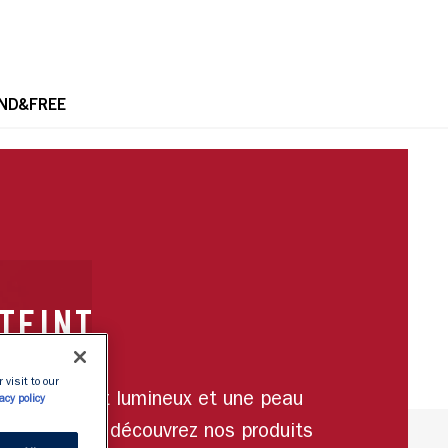
OPE
ND&FREE
TEINT
 visit to our
Pour un teint lumineux et une peau
acy policy
zéro défaut, découvrez nos produits