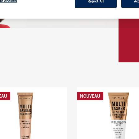
ie choices
Reject All
Acc
EAU
NOUVEAU