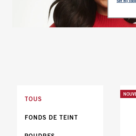
Set my cook
TOUS
NOUV
TOUS
FONDS DE TEINT
POUDRES