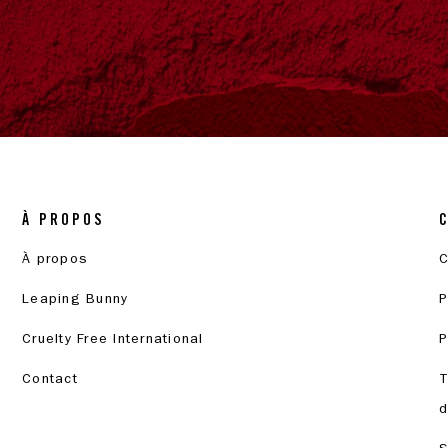
À PROPOS
À propos
C
Leaping Bunny
P
Cruelty Free International
P
Contact
T
d