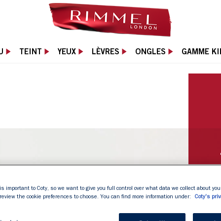
U
TEINT
YEUX
LÈVRES
ONGLES
GAMME KI
is important to Coty, so we want to give you full control over what data we collect about your
 review the cookie preferences to choose. You can find more information under:
Coty's priv