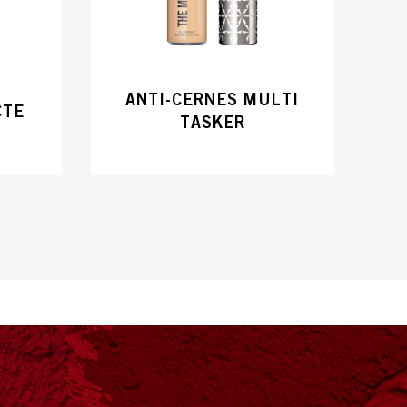
™
ANTI-CERNES MULTI
CTE
TASKER