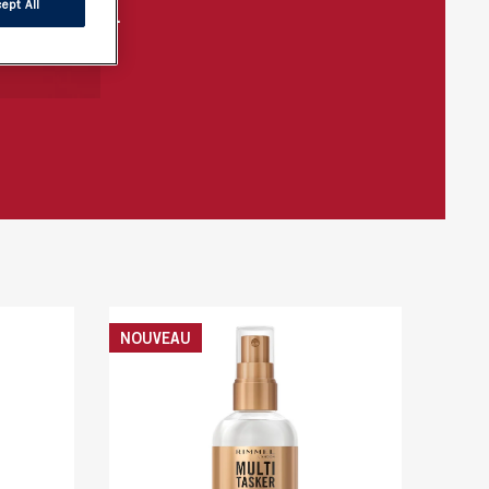
ept All
pour le teint.
NOUVEAU