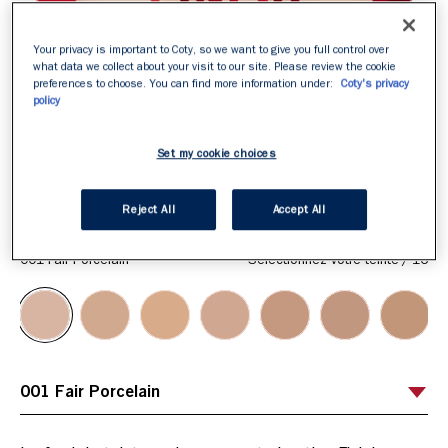
Your privacy is important to Coty, so we want to give you full control over
what data we collect about your visit to our site. Please review the cookie
preferences to choose. You can find more information under:
Coty's privacy
policy
Set my cookie choices
Reject All
Accept All
ITEM 01 (CURRENT SLIDE)
ITEM 02
ITEM 03
ITEM 04
ITEM 05
ITEM 06
ITEM 07
ITEM 08
ITEM 09
001 Fair Porcelain
Sélectionnez votre teinte
/
16