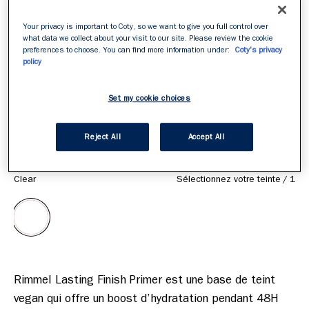
Your privacy is important to Coty, so we want to give you full control over
what data we collect about your visit to our site. Please review the cookie
preferences to choose. You can find more information under:
Coty's privacy
policy
Set my cookie choices
Reject All
Accept All
ITEM 01 (CURRENT SLIDE)
ITEM 02
ITEM 03
ITEM 04
ITEM 05
ITEM 06
ITEM 07
ITEM 08
ITEM 09
ITEM 10
Clear
Sélectionnez votre teinte
/
1
Rimmel Lasting Finish Primer est une base de teint 
vegan qui offre un boost d’hydratation pendant 48H 